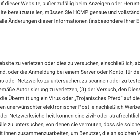
 dieser Website, außer zufällig beim Anzeigen oder Herunt
te bereitzustellen, müssen Sie HCMP genaue und vollständi
alle Änderungen dieser Informationen (insbesondere Ihrer E-
bsite zu verletzen oder dies zu versuchen, einschließlich, ab
ind, oder die Anmeldung bei einem Server oder Konto, für de
ms oder Netzwerks zu untersuchen, zu scannen oder zu teste
e Autorisierung zu verletzen, (3) der Versuch, den Dienst
 die Übermittlung ein Virus oder „Trojanisches Pferd“ auf die
en unerwünschter elektronischer Post, einschließlich Wer
der Netzwerksicherheit können eine zivil- oder strafrechtl
lle zu untersuchen, von denen sie vermuten, dass sie solche
 ihnen zusammenzuarbeiten, um Benutzer, die an solchen Ver