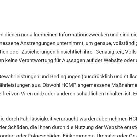
en dienen nur allgemeinen Informationszwecken und sind nic
essene Anstrengungen unternimmt, um genaue, vollständige
ien oder Zusicherungen hinsichtlich ihrer Genauigkeit, Voll
 keine Verantwortung für Aussagen auf der Website oder d
 Gewährleistungen und Bedingungen (ausdrücklich und stillsc
währleistungen aus. Obwohl HCMP angemessene Maßnahmen e
te frei von Viren und/oder anderen schädlichen Inhalten is
ie durch Fahrlässigkeit verursacht wurden, übernehmen H
er Schäden, die Ihnen durch die Nutzung der Website entsteh
raf-, Sonder- oder Folgeschäden, Einkommens-, Umsatz- oder G