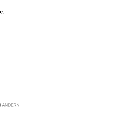
de
.
N ÄNDERN