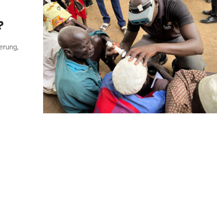
?
erung,