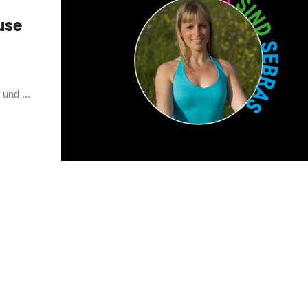
use
und ...