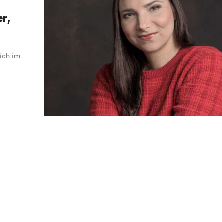
r,
eich im