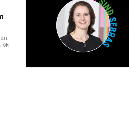
im
 das
. Oft