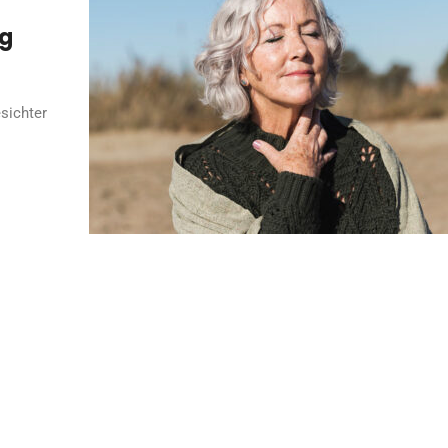
ng
esichter