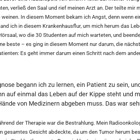
ten, verließ den Saal und rief meinen Arzt an. Der teilte mir
zu weinen. In diesem Moment bekam ich Angst, denn wenn ein
and ich in diesem Krankenhausflur, um mich herum das Leben 
 Hörsaal, wo die 30 Studenten auf mich warteten, und beend
ine beste – es ging in diesem Moment nur darum, die nächste
atienten: Es geht immer darum einen Schritt nach dem ande
nose begann ich zu lernen, ein Patient zu sein, un
n auf einmal das Leben auf der Kippe steht und ma
 Hände von Medizinern abgeben muss. Das war sehr
während der Therapie war die Bestrahlung. Mein Radioonkolo
ein gesamtes Gesicht abdeckte, da um den Tumor herum best