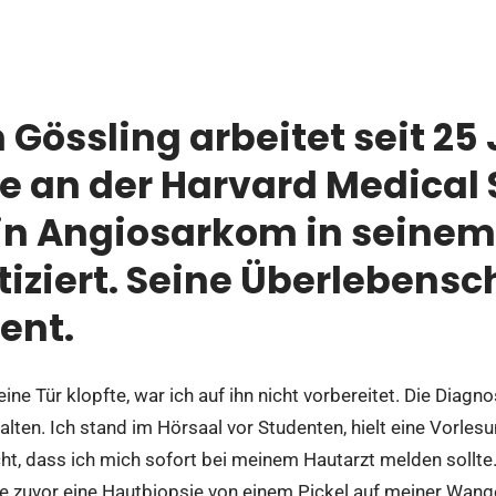
Gössling arbeitet seit 25 
e an der Harvard
Medical 
in Angiosarkom in seinem
iziert. Seine Überlebensc
zent.
ine Tür klopfte, war ich auf ihn nicht vorbereitet. Die Diagn
ten. Ich stand im Hörsaal vor Studenten, hielt eine Vorle
ht, dass ich mich sofort bei meinem Hautarzt melden sollte.
e zuvor eine Hautbiopsie von einem Pickel auf meiner Wange