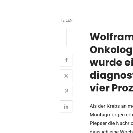
TEILEN
Wolfram 
Onkolog
wurde e
diagnost
vier Pro
Als der Krebs an me
Montagmorgen erhal
Piepser die Nachric
dass ich eine Woch