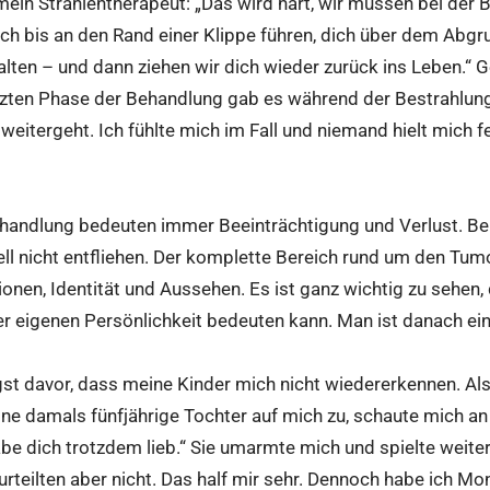
ein Strahlentherapeut: „Das wird hart, wir müssen bei der 
ich bis an den Rand einer Klippe führen, dich über dem Abg
lten – und dann ziehen wir dich wieder zurück ins Leben.“ 
letzten Phase der Behandlung gab es während der Bestrahlun
weitergeht. Ich fühlte mich im Fall und niemand hielt mich 
handlung bedeuten immer Beeinträchtigung und Verlust. Be
ell nicht entfliehen. Der komplette Bereich rund um den Tu
onen, Identität und Aussehen. Es ist ganz wichtig zu sehen,
r eigenen Persönlichkeit bedeuten kann. Man ist danach ein
gst davor, dass meine Kinder mich nicht wiedererkennen. A
ne damals fünfjährige Tochter auf mich zu, schaute mich an
abe dich trotzdem lieb.“ Sie umarmte mich und spielte weit
urteilten aber nicht. Das half mir sehr. Dennoch habe ich M