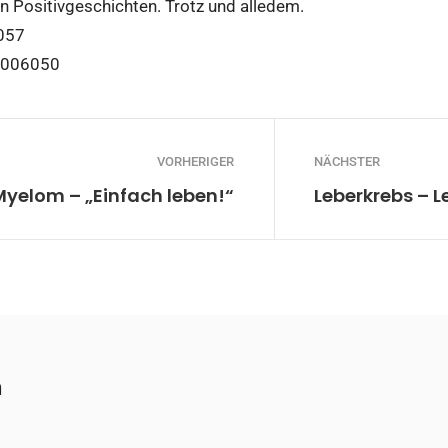
n Positivgeschichten. Trotz und alledem.
057
9006050
VORHERIGER
NÄCHSTER
Myelom – „Einfach leben!“
Leberkrebs – Le
n