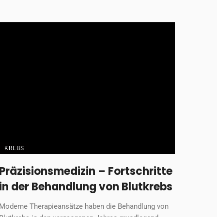
KREBS
Präzisionsmedizin – Fortschritte
in der Behandlung von Blutkrebs
Moderne Therapieansätze haben die Behandlung von
Blutkrebs in den vergangenen Jahren grundlegend
verändert. Insbesondere Therapien, ...
Gastbeitrag
4. Februar 2026