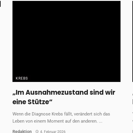
KREBS
„Im Ausnahmezustand sind wir
eine Stütze“
Wenn die Diagnose Krebs fällt, verändert sich das
Leben von einem Moment auf den anderen. ...
Redaktion
4. Februar 2026
KREBS
Noah. Drei Jahre. Sarkom.
Noah liebt Bagger, Tiere und Pfützen, er rennt gern
barfuß über den Spielplatz und lacht ...