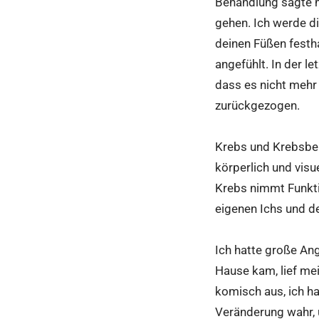
Behandlung sagte m
gehen. Ich werde d
deinen Füßen festha
angefühlt. In der 
dass es nicht mehr 
zurückgezogen.
Krebs und Krebsbe
körperlich und visu
Krebs nimmt Funkti
eigenen Ichs und de
Ich hatte große An
Hause kam, lief mei
komisch aus, ich h
Veränderung wahr, 