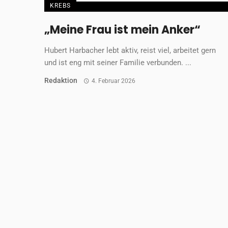
KREBS
„Meine Frau ist mein Anker“
Hubert Harbacher lebt aktiv, reist viel, arbeitet gern
und ist eng mit seiner Familie verbunden. ...
Redaktion
4. Februar 2026
KREBS
Digitale Begleitung für
Brustkrebspatientinnen
Ganzheitliche und wissenschaftlich fundierte
Unterstützung – von der Diagnose über die Therapie