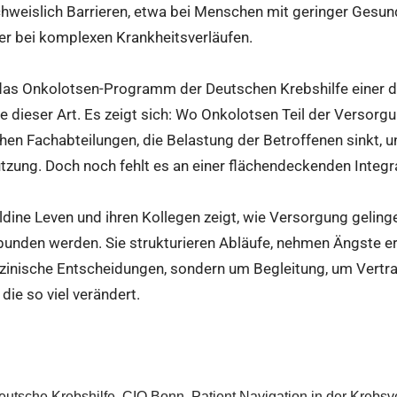
hweislich Barrieren, etwa bei Menschen mit geringer Gesu
er bei komplexen Krankheitsverläufen.
 das Onkolotsen-Programm der Deutschen Krebshilfe einer 
 dieser Art. Es zeigt sich: Wo Onkolotsen Teil der Versorgu
n Fachabteilungen, die Belastung der Betroffenen sinkt, u
tzung. Doch noch fehlt es an einer flächendeckenden Integra
ldine Leven und ihren Kollegen zeigt, wie Versorgung geling
bunden werden. Sie strukturieren Abläufe, nehmen Ängste er
izinische Entscheidungen, sondern um Begleitung, um Ver
 die so viel verändert.
eutsche Krebshilfe, CIO Bonn, Patient Navigation in der Krebs