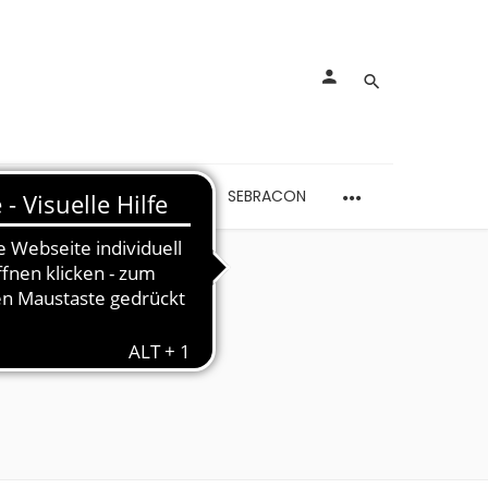
rankungen
Schmerzen
SEBRACON
 Stütze“