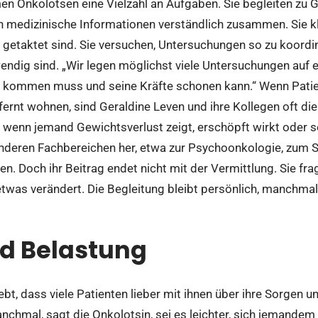
en Onkolotsen eine Vielzahl an Aufgaben. Sie begleiten zu
en medizinische Informationen verständlich zusammen. Sie k
 getaktet sind. Sie versuchen, Untersuchungen so zu koordini
ndig sind. „Wir legen möglichst viele Untersuchungen auf ei
nik kommen muss und seine Kräfte schonen kann.“ Wenn Pati
fernt wohnen, sind Geraldine Leven und ihre Kollegen oft die
 wenn jemand Gewichtsverlust zeigt, erschöpft wirkt oder see
nderen Fachbereichen her, etwa zur Psychoonkologie, zum So
n. Doch ihr Beitrag endet nicht mit der Vermittlung. Sie frag
twas verändert. Die Begleitung bleibt persönlich, manchma
d Belastung
ebt, dass viele Patienten lieber mit ihnen über ihre Sorgen 
nchmal, sagt die Onkolotsin, sei es leichter, sich jemandem 