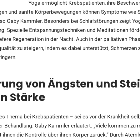
Yoga ermöglicht Krebspatienten, ihre Beschwerd
gen und sanfte Körperbewegungen können Symptome wie Sc
 so Gaby Kammler. Besonders bei Schlafstörungen zeigt Yog
g. Spezielle Entspannungstechniken und Meditationen förd
efere Regeneration in der Nacht. Auch in der palliativen Ph
qualität zu steigern, indem es dabei unterstützt, Schmerzen 
ingern.
rung von Ängsten und Ste
n Stärke
ges Thema bei Krebspatienten – sei es vor der Krankheit sel
 Behandlung. Gaby Kammler erläutert: „Viele kommen zu m
t ihnen die Kontrolle über ihren Körper zurück.“ Durch Atem