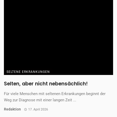
SELTENE ERKRANKUNGEN
Selten, aber nicht nebensächlich!
Für viele Menschen mit seltenen Erkrankungen beginnt der
Weg zur Diagnose mit einer langen Zeit ...
Redaktion
17. April 2026
SELTENE ERKRANKUNGEN
SEBRACON – SELTEN. SICHTBAR. STARK.
Am 11. Oktober 2025 wurde Berlin zum Treffpunkt einer
Gemeinschaft, die im Alltag oft übersehen ...
Redaktion
17. April 2026
SELTENE ERKRANKUNGEN