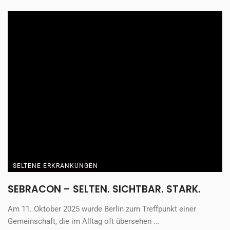
„Wir müssen den Blick für die Zebras
schärfen“
Seltene Erkrankungen betreffen Millionen Menschen und
bleiben oft lange unerkannt. Der Weg zur Diagnose dauert ...
Gastbeitrag
17. April 2026
SELTENE ERKRANKUNGEN
„Viele wissen jahrelang nicht, was mit
ihnen passiert“
Antje Händel, Gabriela Coletti und Dr. Polina Pyatilova (v. l. n
.r.) Betroffene von systemischer ...
Gastbeitrag
17. April 2026