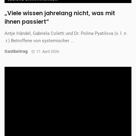
„Viele wissen jahrelang nicht, was mit
ihnen passiert“
Antje Händel, Gabriela Coletti und Dr. Polina Pyatilova (v. l. n
.r.) Betroffene von systemischer ...
Gastbeitrag
17. April 2026