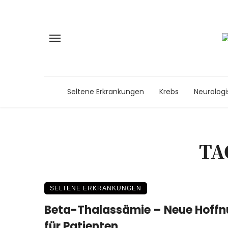
Seltene Erkrankungen
Krebs
Neurolog
TA
SELTENE ERKRANKUNGEN
Beta-Thalassämie – Neue Hoff
für Patienten