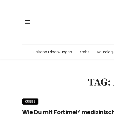
Seltene Erkrankungen
Krebs
Neurolog
TAG:
KREBS
Wie Du mit Fortimel® medizinisc