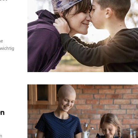
ne
wichtig
en
im