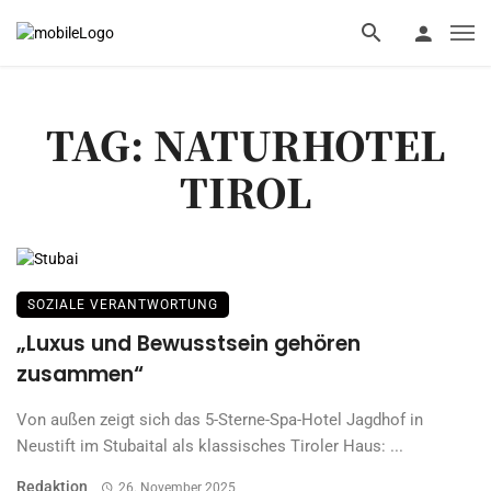
TAG: NATURHOTEL
TIROL
SOZIALE VERANTWORTUNG
„Luxus und Bewusstsein gehören
zusammen“
Von außen zeigt sich das 5-Sterne-Spa-Hotel Jagdhof in
Neustift im Stubaital als klassisches Tiroler Haus: ...
Redaktion
26. November 2025