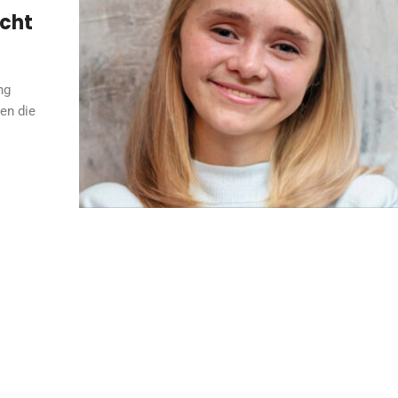
icht
ng
en die