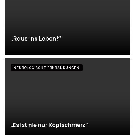
da bin“
Digitale Unterstützung für das
Gehirn
„Raus ins Leben!“
myReha, die individuelle
Neurotherapie – kostenlos über
NEUROLOGISCHE ERKRANKUNGEN
Ihre Krankenkasse
„Es ist nie nur Kopfschmerz“