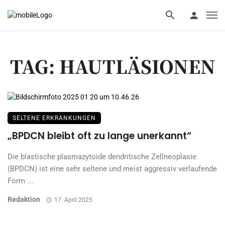
TAG: HAUTLÄSIONEN
SELTENE ERKRANKUNGEN
„BPDCN bleibt oft zu lange unerkannt“
Die blastische plasmazytoide dendritische Zellneoplasie
(BPDCN) ist eine sehr seltene und meist aggressiv verlaufende
Form ...
Redaktion
17. April 2025