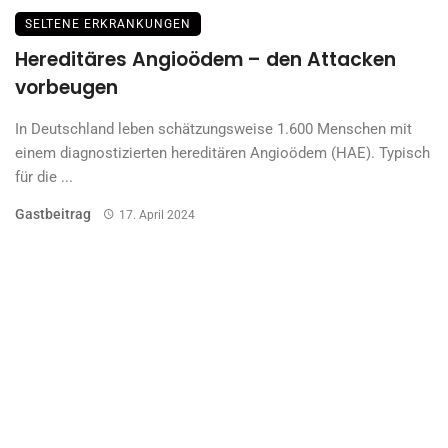
SELTENE ERKRANKUNGEN
Einsatz für Menschen mit seltenen
Erkrankungen
XLH und CTCL – zwei von circa 8.000 Rare Diseases Meine
ersten Hautprobleme begannen 2004“, ...
Advertorial
17. April 2024
Posts
1
2
3
4
navigation
Kategorien