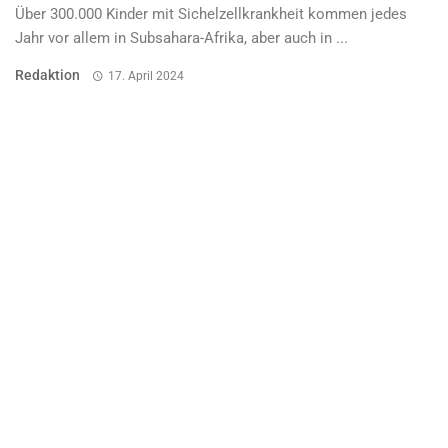
Über 300.000 Kinder mit Sichelzellkrankheit kommen jedes
Jahr vor allem in Subsahara-Afrika, aber auch in ...
Redaktion
17. April 2024
SELTENE ERKRANKUNGEN
Hereditäres Angioödem – den Attacken
vorbeugen
In Deutschland leben schätzungsweise 1.600 Menschen mit
einem diagnostizierten hereditären Angioödem (HAE). Typisch
für die ...
Gastbeitrag
17. April 2024