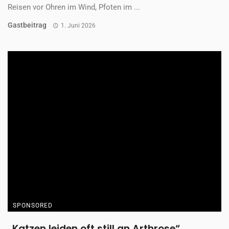
Reisen vor Ohren im Wind, Pfoten im ...
Gastbeitrag
1. Juni 2026
SPONSORED
„Katzen leiden oft still an Arthrose“