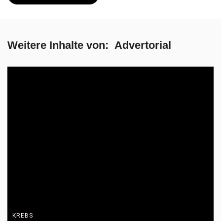
Lunge so wichtig ist
Die Raumluft ist oft stärker belastet, als vielen bewusst ist. Im
Gespräch mit Gerhard Meier ...
Redaktion
1. Dezember 2025