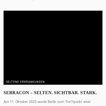
SELTENE ERKRANKUNGEN
„Viele wissen jahrelang nicht, was mit ihnen
passiert“
Antje Händel, Gabriela Coletti und Dr. Polina Pyatilova (v. l. n .r.)
Betroffene von systemischer ...
Gastbeitrag
17. April 2026