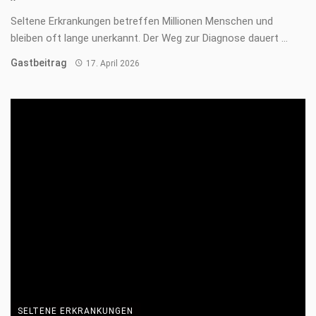
Name, E-Mail-Adresse und Website in diesem Browser für
meinen nächsten Kommentar speichern.
Anti-Roboter-Verifizierung
Hier klicken
Friendly
Captcha ⇗
Weitere Inhalte von:
Advertorial