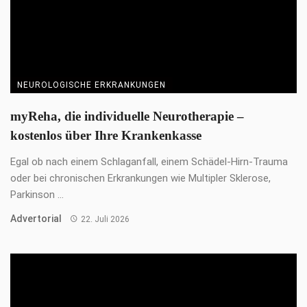
oder bei chronischen Erkrankungen wie Multipler Sklerose,
Parkinson ...
Advertorial
22. Juli 2026
SELTENE ERKRANKUNGEN
„Erschöpft zu sein, erschien mir vollkommen
normal“
Erschöpfung gehört für viele zum Alltag. Auch Petra kennt das.
Lange führt sie ihre Müdigkeit ...
Gastbeitrag
17. April 2026
SELTENE ERKRANKUNGEN
Selten, aber nicht nebensächlich!