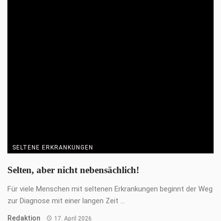
SELTENE ERKRANKUNGEN
„Wir müssen den Blick für die Zebras schärfen“
Seltene Erkrankungen betreffen Millionen Menschen und
bleiben oft lange unerkannt. Der Weg zur Diagnose dauert ...
Gastbeitrag
17. April 2026