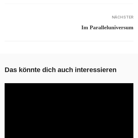
NÄCHSTER
Im Paralleluniversum
Das könnte dich auch interessieren
NEUROLOGISCHE ERKRANKUNGEN
myReha, die individuelle Neurotherapie –
kostenlos über Ihre Krankenkasse
Egal ob nach einem Schlaganfall, einem Schädel-Hirn-Trauma