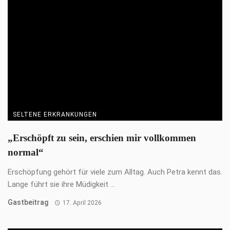
Für viele Menschen mit seltenen Erkrankungen beginnt der Weg
zur Diagnose mit einer langen Zeit ...
Redaktion
17. April 2026
SELTENE ERKRANKUNGEN
SEBRACON – SELTEN. SICHTBAR. STARK.
Am 11. Oktober 2025 wurde Berlin zum Treffpunkt einer
Gemeinschaft, die im Alltag oft übersehen ...
Redaktion
17. April 2026