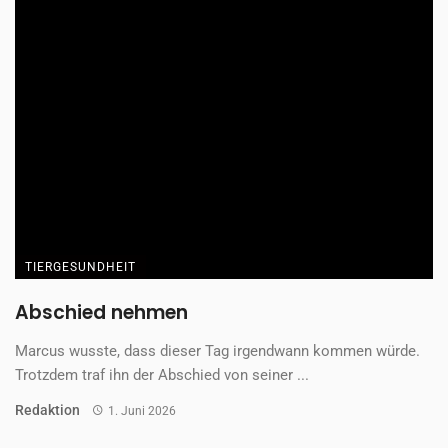
TIERGESUNDHEIT
Wenn Bewegung wieder Freude macht
Wenn Hunde sich plötzlich weniger bewegen, Treppen meiden
oder Spaziergänge abbrechen, steckt oft mehr dahinter ...
Gastbeitrag
15. Dezember 2025