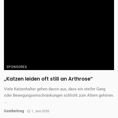
„Katzen leiden oft still an Arthrose“
Viele Katzenhalter gehen davon aus, dass ein steifer Gang
oder Bewegungseinschränkungen schlicht zum Altern gehören.
...
Gastbeitrag
1. Juni 2026
TIERGESUNDHEIT
Klein, aber oho!
Parma ist ein Kaninchen-Rauhaardackel, sechs Jahre alt und
mit nur 3,4 Kilo auffallend klein. In ...
Redaktion
1. Juni 2026