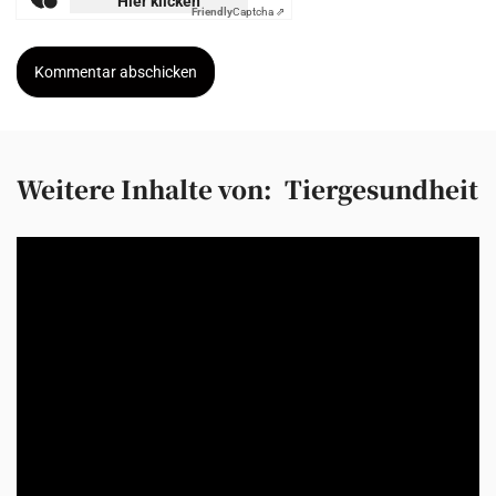
„Ein müder Hund ist nicht automatisch ein
ausgelasteter Hund“
Viele Hundehalter setzen bei der Auslastung vor allem auf
Bewegung: lange Spaziergänge, viel Beschäftigung, möglichst
...
Redaktion
1. Juni 2026