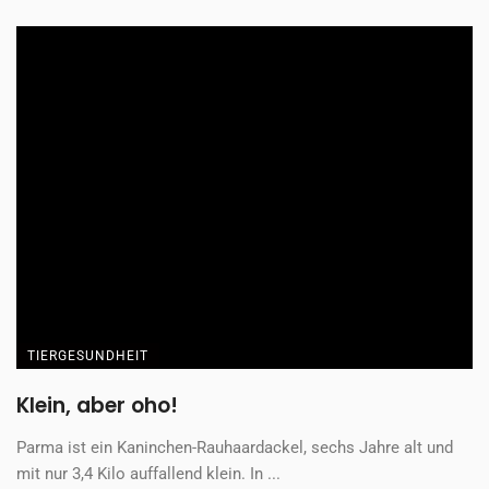
TIERGESUNDHEIT
Drei Samtpfoten, drei Geschichten, ein
gemeinsames Zuhause
Um kurz vor sechs beginnt Sabrinas Tag. Noch bevor der
Wecker klingelt, sitzt Maja neben ...
Redaktion
1. Juni 2026
TIERGESUNDHEIT
„Veränderung passiert, wenn wir
gemeinsam handeln“
Nathan Goldblat nutzt Social Media als Werkzeug für
Veränderung. Was als klassische Creator-Karriere begann,
wurde ...
Redaktion
1. Juni 2026