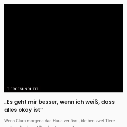
TIERGESUNDHEIT
Was Mateo, Mojo und Rana über das Leben
lehren
Drei Hunde, drei Geschichten – und ein Zuhause, das alles
verändert hat. Vanessa hat aus ...
Redaktion
15. Dezember 2025