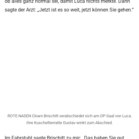
ob alles ganz normal sei, damit Luca nichts merkte. Dann
sagte der Arzt: „Jetzt ist es so weit, jetzt können Sie gehen.“
ROTE NASEN Clown Brischitt verabschiedet sich am OP-Saal von Luca.
Ihre Kuscheltierratte Gustav winkt zum Abschied.
Im Fahrstuhl sagte Brischitt zu mir: „Das haben Sie gut