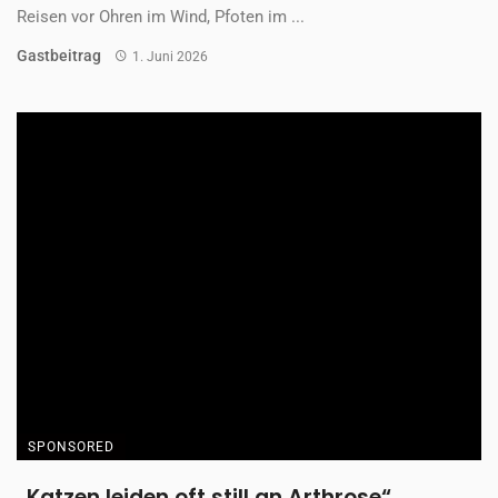
Reisen vor Ohren im Wind, Pfoten im ...
Gastbeitrag
1. Juni 2026
SPONSORED
„Katzen leiden oft still an Arthrose“