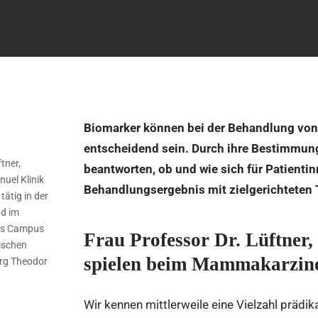
Biomarker können bei der Behandlung vo
entscheidend sein. Durch ihre Bestimmung 
tner,
beantworten, ob und wie sich für Patienti
uel Klinik
Behandlungsergebnis mit zielgerichteten 
ätig in der
d im
es Campus
Frau Professor Dr. Lüftner
ischen
spielen beim Mammakarzino
rg Theodor
Wir kennen mittlerweile eine Vielzahl prädi