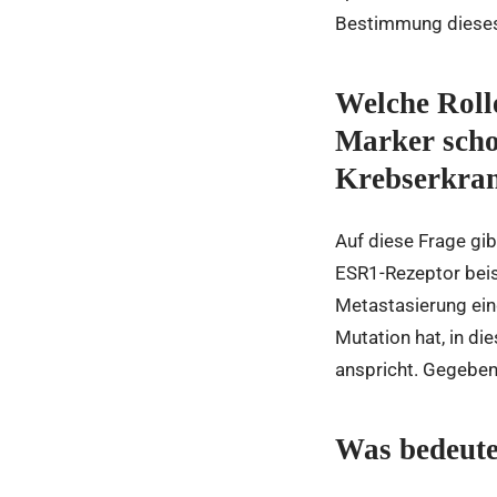
Bestimmung dieses s
Welche Roll
Marker schon
Krebserkra
Auf diese Frage gi
ESR1-Rezeptor beis
Metastasierung eing
Mutation hat, in di
anspricht. Gegeben
Was bedeute