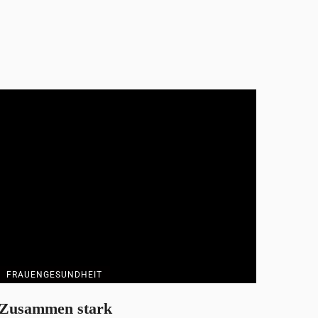
FRAUENGESUNDHEIT
Zusammen stark
Kathi erhielt mit 28 Jahren die Diagnose
Gebärmutterhalskrebs – sechs Jahre später folgte,
mitten in ...
Redaktion
1. Oktober 2025
FRAUENGESUNDHEIT