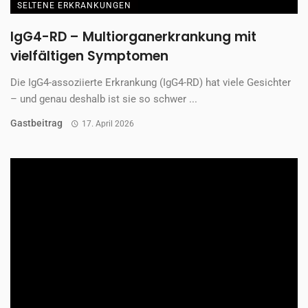
SELTENE ERKRANKUNGEN
IgG4-RD – Multiorganerkrankung mit
vielfältigen Symptomen
Die IgG4-assoziierte Erkrankung (IgG4-RD) hat viele Gesichter
– und genau deshalb ist sie so schwer ...
Gastbeitrag
17. April 2026