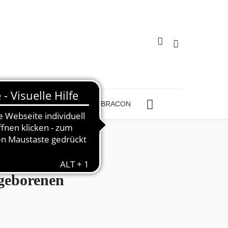
nkungen
Schmerzen
SEBRACON
geborenen