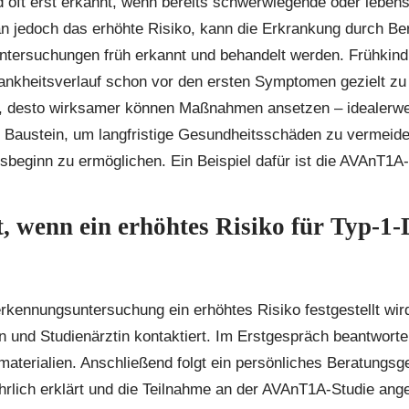
d oft erst erkannt, wenn bereits schwerwiegende oder lebe
an jedoch das erhöhte Risiko, kann die Erkrankung durch Be
tersuchungen früh erkannt und behandelt werden. Frühkindl
ankheitsverlauf schon vor den ersten Symptomen gezielt zu 
d, desto wirksamer können Maßnahmen ansetzen – idealerwei
er Baustein, um langfristige Gesundheitsschäden zu vermeid
sbeginn zu ermöglichen. Ein Beispiel dafür ist die AVAnT1A-
, wenn ein erhöhtes Risiko für Typ-1-D
rkennungsuntersuchung ein erhöhtes Risiko festgestellt wir
n und Studienärztin kontaktiert. Im Erstgespräch beantworte
aterialien. Anschließend folgt ein persönliches Beratungsg
hrlich erklärt und die Teilnahme an der AVAnT1A-Studie ang