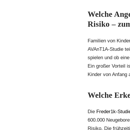
Welche Ange
Risiko – zu
Familien von Kinde
AVAnT1A-Studie teil
spielen und ob ein
Ein großer Vorteil
Kinder von Anfang 
Welche Erke
Die
Freder1k-Studi
600.000 Neugeboren
Risiko. Die frühze