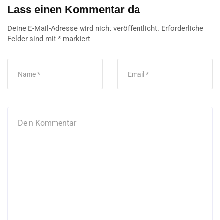
SELTENE ERKRANKUNGEN
„Viele wissen jahrelang nicht, was mit
ihnen passiert“
Antje Händel, Gabriela Coletti und Dr. Polina Pyatilova (v. l. n
.r.) Betroffene von systemischer ...
Gastbeitrag
17. April 2026