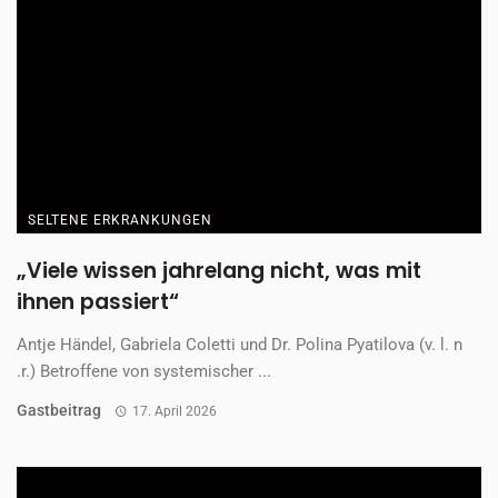
SELTENE ERKRANKUNGEN
PKU – Eine Kindheit mit besonderen Regeln
Mit der seltenen angeborenen Stoffwechselstörung
Phenylketonurie, kurz PKU, zu leben, heißt für die neunjährige
Martha ...
Redaktion
17. April 2026