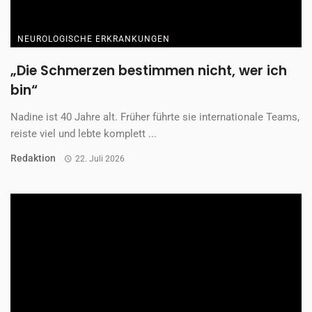
Wenn das Gehirn die Muskeln nicht mehr
besänftigt
Neurologische Bewegungsstörungen, wie beispielsweise eine
Spastik, sind eine häufige Folgeerscheinung von
neurologischen Erkrankungen oder Verletzungen ...
Gastbeitrag
22. Juli 2026
Lass einen Kommentar da
Deine E-Mail-Adresse wird nicht veröffentlicht.
Erforderliche
Felder sind mit
*
markiert