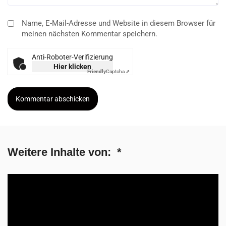
SELTENE ERKRANKUNGEN
„Wir geben die Hoffnung niemals auf und
kämpfen für unsere Tochter
Aurelia ist fast vier Jahre alt und lebt mit der sehr seltenen
neurodegenerativen Erkrankung infantile ...
Redaktion
17. April 2026