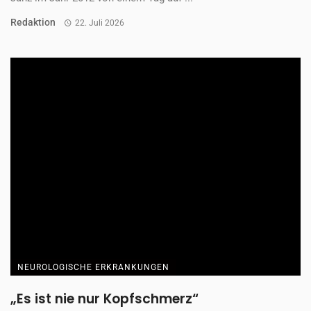
Redaktion
22. Juli 2026
NEUROLOGISCHE ERKRANKUNGEN
„Es ist nie nur Kopfschmerz“
Katharina lebt seit ihrer Kindheit mit Migräne. Was mit einem
Anfall auf einem Kindergeburtstag begann, ...
Redaktion
22. Juli 2026
NEUROLOGISCHE ERKRANKUNGEN
Migräne erkennen und richtig behandeln
Interview mit dem renommierten Kopfschmerzexperten
Professor Dr. Hartmut Göbel. Was ist Migräne? Migräne ist