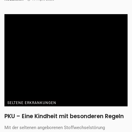
SELTENE ERKRANKUNGEN
„Ich dachte, es ist nur ein Bluterguss, doch
es war Krebs“
Es gibt Momente, in denen man spürt: Etwas stimmt nicht –
auch wenn es zunächst ...