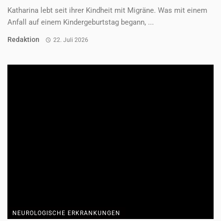
eine ...
Redaktion
22. Juli 2026
NEUROLOGISCHE ERKRANKUNGEN
„Die Schmerzen bestimmen nicht, wer ich
bin“
Nadine ist 40 Jahre alt. Früher führte sie internationale Teams,
reiste viel und lebte komplett ...
Redaktion
22. Juli 2026
NEUROLOGISCHE ERKRANKUNGEN
„Gefangen im eigenen Körper“