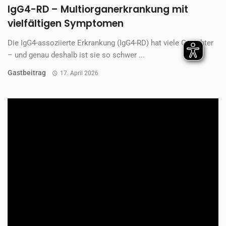
Die X-chromosomale Hypophosphatämie, kurz XLH, auch als
Phosphatdiabetes bezeichnet, ist eine seltene Störung des
Knochenstoffwechsels. ...
Redaktion
17. April 2026
ALLES ZU: *
KONTAKT
IMPRESSUM
DATENSCHUTZ
AGB