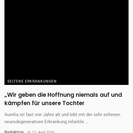
SELTENE ERKRANKUNGEN
IgG4-RD – Multiorganerkrankung mit
vielfältigen Symptomen
Die IgG4-assoziierte Erkrankung (IgG4-RD) hat viele Gesichter
– und genau deshalb ist sie so schwer ...
Gastbeitrag
17. April 2026